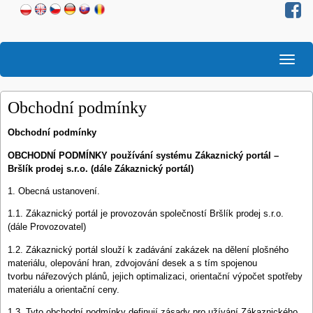
Togg
navig
Obchodní podmínky
Obchodní podmínky
OBCHODNÍ PODMÍNKY používání systému Zákaznický portál –
Bršlík prodej s.r.o. (dále Zákaznický portál)
1. Obecná ustanovení.
1.1. Zákaznický portál je provozován společností Bršlík prodej s.r.o.
(dále Provozovatel)
1.2. Zákaznický portál slouží k zadávání zakázek na dělení plošného
materiálu, olepování hran, zdvojování desek a s tím spojenou
tvorbu nářezových plánů, jejich optimalizaci, orientační výpočet spotřeby
materiálu a orientační ceny.
1.3. Tyto obchodní podmínky definují zásady pro užívání Zákaznického