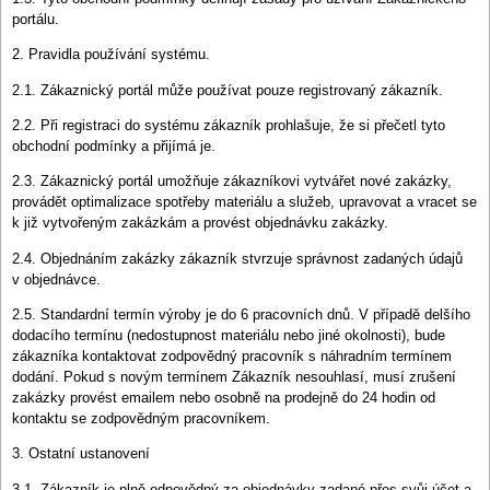
portálu.
2. Pravidla používání systému.
2.1. Zákaznický portál může používat pouze registrovaný zákazník.
2.2. Při registraci do systému zákazník prohlašuje, že si přečetl tyto
obchodní podmínky a přijímá je.
2.3. Zákaznický portál umožňuje zákazníkovi vytvářet nové zakázky,
provádět optimalizace spotřeby materiálu a služeb, upravovat a vracet se
k již vytvořeným zakázkám a provést objednávku zakázky.
2.4. Objednáním zakázky zákazník stvrzuje správnost zadaných údajů
v objednávce.
2.5. Standardní termín výroby je do 6 pracovních dnů. V případě delšího
dodacího termínu (nedostupnost materiálu nebo jiné okolnosti), bude
zákazníka kontaktovat zodpovědný pracovník s náhradním termínem
dodání. Pokud s novým termínem Zákazník nesouhlasí, musí zrušení
zakázky provést emailem nebo osobně na prodejně do 24 hodin od
kontaktu se zodpovědným pracovníkem.
3. Ostatní ustanovení
3.1. Zákazník je plně odpovědný za objednávky zadané přes svůj účet a