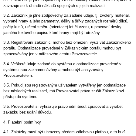
zavazuje se k úhradě nákladů spojených s jejich realizací.
3.2. Zákazník je plně zodpovědný za zadané údaje, tj. zvolený materiál,
vybrané hrany a jeho parametry, délky a šířky zadaných rozměrů dílců,
počty kusů, určení směru (orientace) let či vzoru, u pracovní desky
jasného textového popisu které hrany mají být ořezány.
3.3. Registrovaní zákazníci mohou bez omezení využívat Zákaznického
portálu. Optimalizace provedené v Zákaznickém portálu mohou být
zpracovávány jen v nářezovém centru Provozovatele
3.4. Veškeré údaje zadané do systému a optimalizace provedené v
systému jsou zaznamenávány a mohou být analyzovány
Provozovatelem.
3.5. Pokud jsou registrovaným uživatelem vytvářeny jen optimalizace
bez následných realizací, má Provozovatel právo zrušit Zákazníkovi
přístup do systému.
3.6. Provozovatel si vyhrazuje právo odmítnout zpracovat a vyrábět
zakázku bez udání důvodu.
4. Platební podmínky
4.1. Zakázky musí být uhrazeny předem zálohovou platbou, a to buď